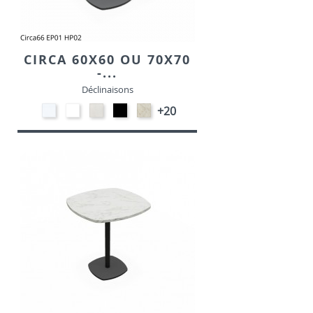
CIRCA 60X60 OU 70X70
-...
Déclinaisons
STRATIFIE
EP91-
STRATIFIE
EP01
STRATIFIE
+20
HP90
BLANC
HP93
-
HP98
-
-
NOIR
-
BLANC
CRAIE
MARBRE