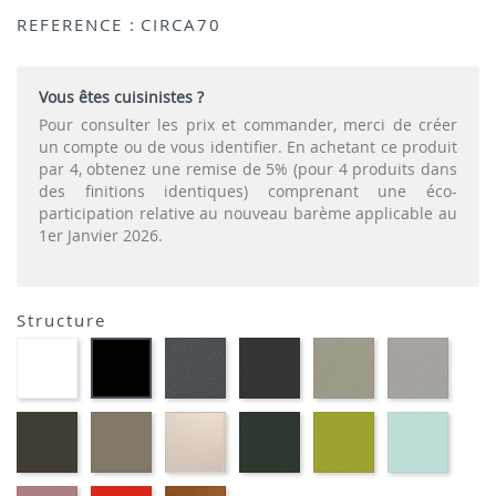
REFERENCE :
CIRCA70
Vous êtes cuisinistes ?
Pour consulter les prix et commander, merci de créer
un compte ou de vous identifier. En achetant ce produit
par 4, obtenez une remise de 5% (pour 4 produits dans
des finitions identiques) comprenant une éco-
participation relative au nouveau barème applicable au
1er Janvier 2026.
Structure
EP91-
EP72
EP79
EP75
EP12
EP01
BLANC
-
-
-
-
-
GRAPHITE
ANTHRACITE
IMITATION
IMITA
NOIR
INOX
ALUMI
EP88
EP87
EP81-
EP60
EP69
EP59
-
-
SABLE
-
-
-
BRUN
TAUPE
VERT
VERT
BLEU
MOUSSE
ANIS