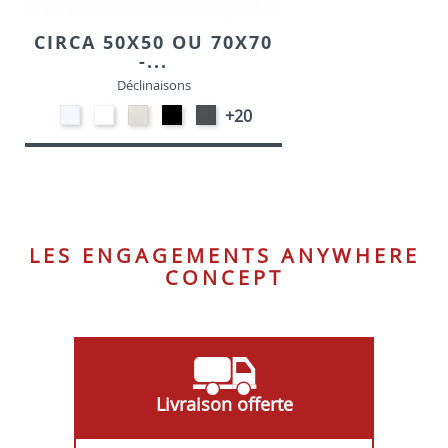
CIRCA 50X50 OU 70X70
-...
Déclinaisons
STRATIFIE
EP91-
STRATIFIE
EP01
EP72
+20
HP90
BLANC
HP93
-
-
-
-
NOIR
GRAPHITE
BLANC
CRAIE
LES ENGAGEMENTS ANYWHERE
CONCEPT
Livraison offerte