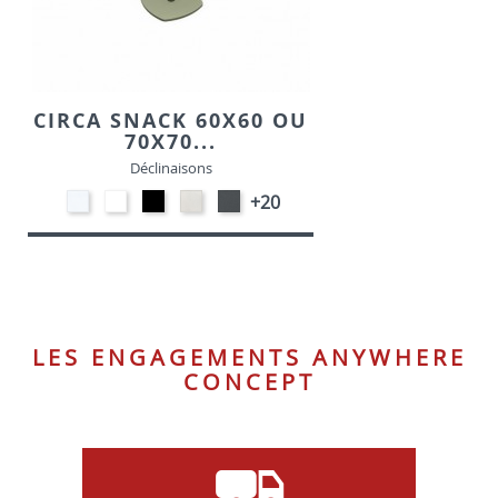
CIRCA SNACK 60X60 OU
70X70...
Déclinaisons
STRATIFIE
EP91-
EP01
STRATIFIE
EP72
+20
HP90
BLANC
-
HP93
-
-
NOIR
-
GRAPHITE
BLANC
CRAIE
LES ENGAGEMENTS ANYWHERE
CONCEPT