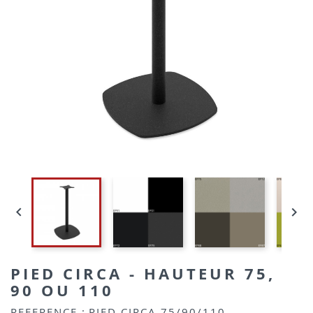


PIED CIRCA - HAUTEUR 75,
90 OU 110
REFERENCE :
PIED CIRCA 75/90/110