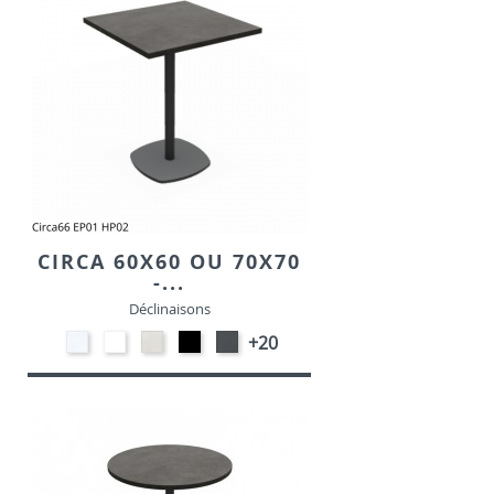
CIRCA 60X60 OU 70X70
-...
Déclinaisons
STRATIFIE
EP91-
STRATIFIE
EP01
EP72
+20
HP90
BLANC
HP93
-
-
-
-
NOIR
GRAPHITE
BLANC
CRAIE