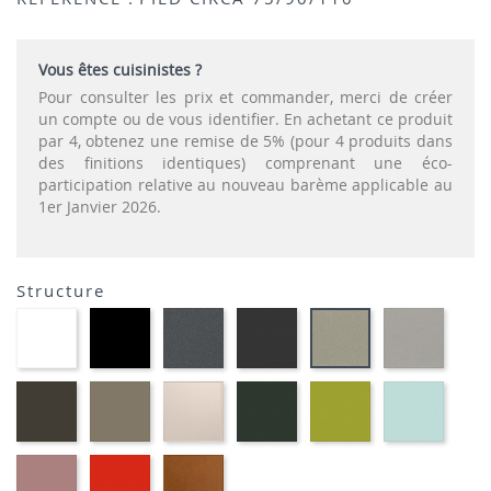
Vous êtes cuisinistes ?
Pour consulter les prix et commander, merci de créer
un compte ou de vous identifier. En achetant ce produit
par 4, obtenez une remise de 5% (pour 4 produits dans
des finitions identiques) comprenant une éco-
participation relative au nouveau barème applicable au
1er Janvier 2026.
Structure
EP91-
EP01
EP72
EP79
EP12
EP75
BLANC
-
-
-
-
-
NOIR
GRAPHITE
ANTHRACITE
IMITA
IMITATION
ALUMI
INOX
EP88
EP87
EP81-
EP60
EP69
EP59
-
-
SABLE
-
-
-
BRUN
TAUPE
VERT
VERT
BLEU
MOUSSE
ANIS
EP30
EP39
EP23
-
-
-