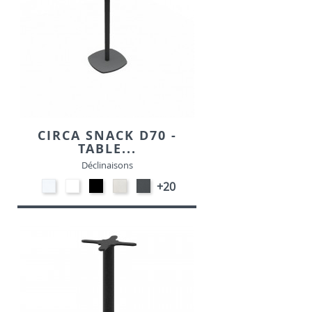
CIRCA SNACK D70 -
TABLE...
Déclinaisons
STRATIFIE
EP91-
EP01
STRATIFIE
EP72
+20
HP90
BLANC
-
HP93
-
-
NOIR
-
GRAPHITE
BLANC
CRAIE