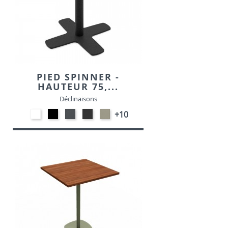
PIED SPINNER -
HAUTEUR 75,...
Déclinaisons
EP91-
EP01
EP72
EP79
EP75
+10
BLANC
-
-
-
-
NOIR
GRAPHITE
ANTHRACITE
IMITATION
INOX