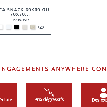
CA SNACK 60X60 OU
70X70...
Déclinaisons
EP91-
STRATIFIE
EP01
STRATIFIE
STRATIFIE
+20
BLANC
HP90
-
HP93
HP98
-
NOIR
-
-
BLANC
CRAIE
MARBRE
 ENGAGEMENTS ANYWHERE CON
Prix dégressifs
édiate
Des exp