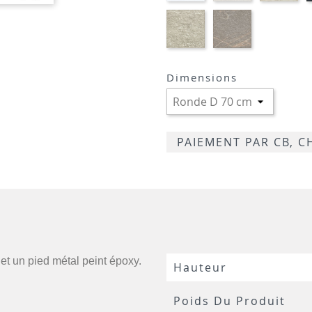
BLANC
CRAIE
MA
STRATIFIE
STRATIFIE
HP96
HP76
-
-
TIVOLI
MARBRE
GREIGE
LUGANO
Dimensions
TRAVERTIN
PAIEMENT PAR CB, 
 et un pied métal peint époxy.
Hauteur
Poids Du Produit