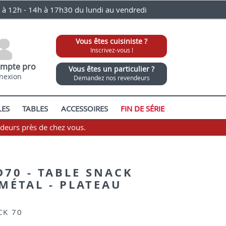
0 à 12h - 14h à 17h30 du lundi au vendredi
Vous êtes cuisiniste ?
Inscrivez-vous !
mpte pro
Vous êtes un particulier ?
nexion
Demandez nos revendeurs
LES
TABLES
ACCESSOIRES
FIN DE SÉRIE
ndeurs près de chez vous.
D70 - TABLE SNACK
 MÉTAL - PLATEAU
CK 70