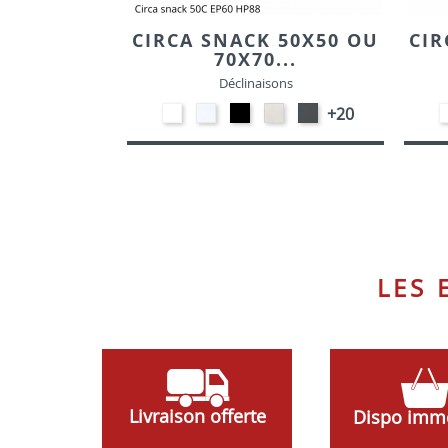
CIRCA SNACK 50X50 OU
CIR
70X70...
Déclinaisons
EP91-
STRATIFIE
EP01
STRATIFIE
EP72
+20
BLANC
HP90
-
HP93
-
-
NOIR
-
GRAPHITE
BLANC
CRAIE
LES
Livraison offerte
Dispo imm