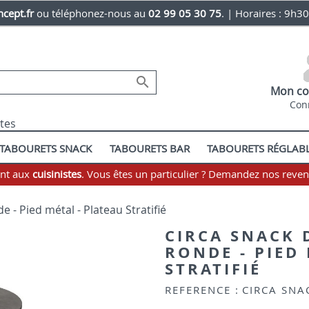
cept.fr
ou téléphonez-nous au
02 99 05 30 75
. | Horaires : 9h3

Mon co
Con
stes
TABOURETS SNACK
TABOURETS BAR
TABOURETS RÉGLAB
ent aux
cuisinistes
. Vous êtes un particulier ? Demandez nos reve
e - Pied métal - Plateau Stratifié
CIRCA SNACK 
RONDE - PIED
STRATIFIÉ
REFERENCE :
CIRCA SNA