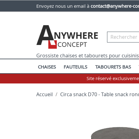
Envoyez nous un email à
contact@anywhere-con
Grossiste chaises et tabourets pour cuisini
CHAISES
FAUTEUILS
TABOURETS BAS
Site réservé exclusivem
Accueil
Circa snack D70 - Table snack rond