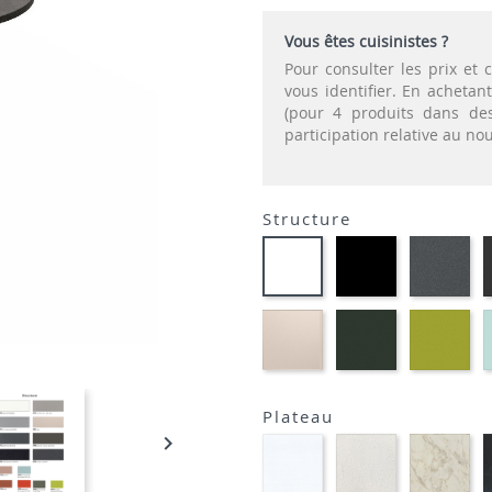
Vous êtes cuisinistes ?
Pour consulter les prix e
vous identifier. En acheta
(pour 4 produits dans des
participation relative au n
Structure
EP01
EP
EP91-
-
-
BLANC
NOIR
GR
EP81-
EP60
EP
SABLE
-
-
VERT
VE
MOUSSE
AN
Plateau

STRATIFIE
STRATIFIE
STR
HP90
HP93
HP
-
-
-