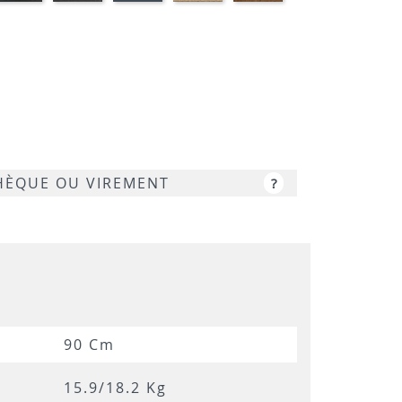
RBRE
MARBRE
ARPAS
CHÊNE
NOYER
GRIS
NOIR
SAMAS
LUNE
CHÈQUE OU VIREMENT
?
90 Cm
15.9/18.2 Kg