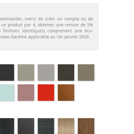
t commander, merci de créer un compte ou de
nt ce produit par 4, obtenez une remise de 5%
 finitions identiques) comprenant une éco-
ouveau barème applicable au 1er Janvier 2026.
72
EP79
EP75
EP12
EP88
EP87
-
-
-
-
-
APHITE
ANTHRACITE
IMITATION
IMITATION
BRUN
TAUPE
INOX
ALUMINIUM
69
EP59
EP30
EP39
EP23
-
-
-
-
RT
BLEU
ROSE
ROUGE
BRIQUE
IS
ATIFIE
STRATIFIE
STRATIFIE
STRATIFIE
STRATIFIE
STRATIFIE
98
HP06
HP07
HP81
HP88
HP03
-
-
-
-
-