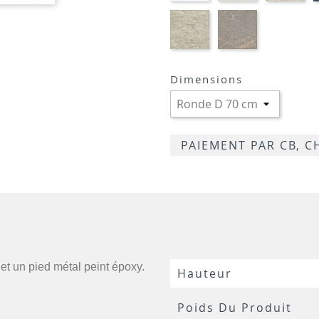
BLANC
CRAIE
MA
STRATIFIE
STRATIFIE
HP96
HP76
-
-
TIVOLI
MARBRE
GREIGE
LUGANO
Dimensions
TRAVERTIN
PAIEMENT PAR CB, 
 et un pied métal peint époxy.
Hauteur
Poids Du Produit