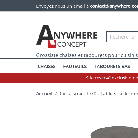
Envoyez nous un email à
contact@anywhere-con
Grossiste chaises et tabourets pour cuisini
CHAISES
FAUTEUILS
TABOURETS BAS
Site réservé exclusivem
Accueil
Circa snack D70 - Table snack rond