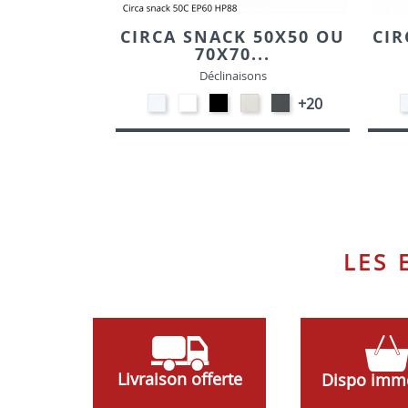
CIRCA SNACK 50X50 OU
CIR
70X70...
Déclinaisons
STRATIFIE
EP91-
EP01
STRATIFIE
EP72
+20
HP90
BLANC
-
HP93
-
-
NOIR
-
GRAPHITE
BLANC
CRAIE
LES
Livraison offerte
Dispo imm