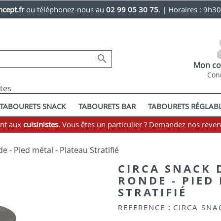
cept.fr
ou téléphonez-nous au
02 99 05 30 75
. | Horaires : 9h3

Mon co
Con
stes
TABOURETS SNACK
TABOURETS BAR
TABOURETS RÉGLAB
ent aux
cuisinistes
. Vous êtes un particulier ? Demandez nos reve
e - Pied métal - Plateau Stratifié
CIRCA SNACK 
RONDE - PIED
STRATIFIÉ
REFERENCE :
CIRCA SNA