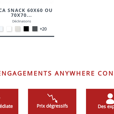
CA SNACK 60X60 OU
70X70...
Déclinaisons
STRATIFIE
EP91-
STRATIFIE
EP01
EP72
+20
HP90
BLANC
HP93
-
-
-
-
NOIR
GRAPHITE
BLANC
CRAIE
 ENGAGEMENTS ANYWHERE CON
Prix dégressifs
édiate
Des exp