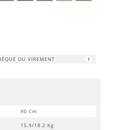
RBRE
ARPAS
GRIS
CHÊNE
NOYER
MARBRE
SAMAS
LUNE
NOIR
CHÈQUE OU VIREMENT
?
90 Cm
15.9/18.2 Kg