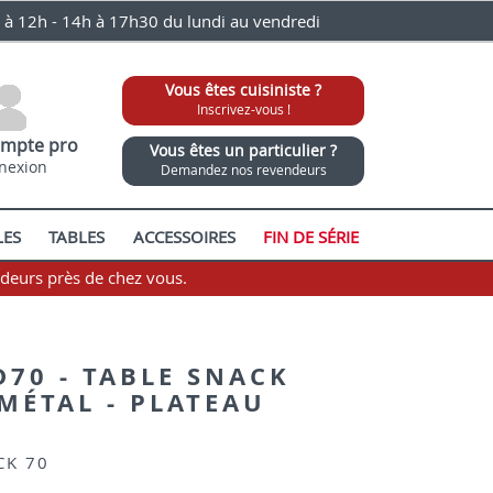
0 à 12h - 14h à 17h30 du lundi au vendredi
Vous êtes cuisiniste ?
Inscrivez-vous !
mpte pro
Vous êtes un particulier ?
nexion
Demandez nos revendeurs
LES
TABLES
ACCESSOIRES
FIN DE SÉRIE
ndeurs près de chez vous.
D70 - TABLE SNACK
 MÉTAL - PLATEAU
CK 70