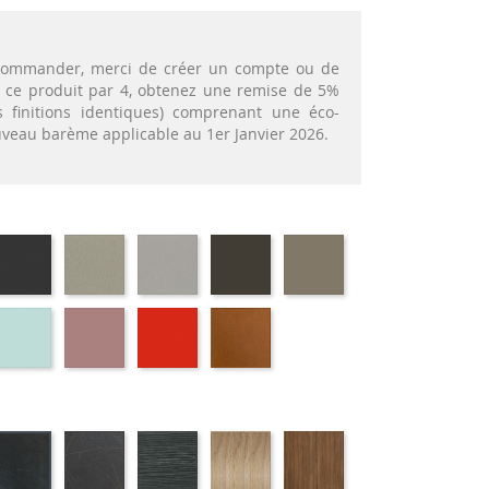
t commander, merci de créer un compte ou de
nt ce produit par 4, obtenez une remise de 5%
 finitions identiques) comprenant une éco-
ouveau barème applicable au 1er Janvier 2026.
72
EP79
EP75
EP12
EP88
EP87
-
-
-
-
-
APHITE
ANTHRACITE
IMITATION
IMITATION
BRUN
TAUPE
INOX
ALUMINIUM
69
EP59
EP30
EP39
EP23
-
-
-
-
RT
BLEU
ROSE
ROUGE
BRIQUE
IS
ATIFIE
STRATIFIE
STRATIFIE
STRATIFIE
STRATIFIE
STRATIFIE
98
HP07
HP03
HP81
HP88
HP06
-
-
-
-
-