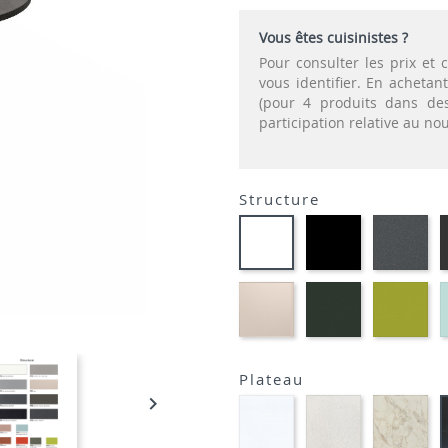
Vous êtes cuisinistes ?
Pour consulter les prix e
vous identifier. En acheta
(pour 4 produits dans des
participation relative au n
Structure
EP01
EP
EP91-
-
-
BLANC
NOIR
GR
EP81-
EP60
EP
SABLE
-
-
VERT
VE
MOUSSE
AN
Plateau

STRATIFIE
STRATIFIE
STR
HP90
HP93
HP
-
-
-