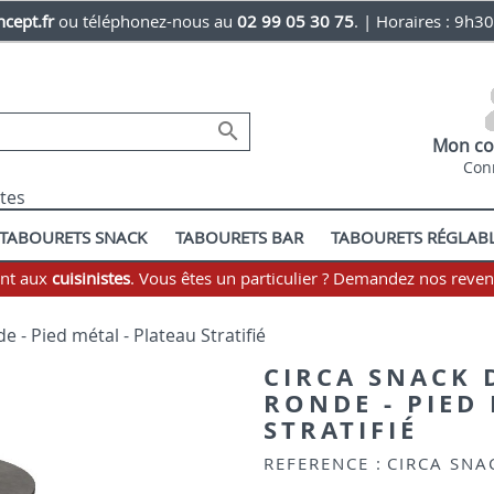
cept.fr
ou téléphonez-nous au
02 99 05 30 75
. | Horaires : 9h3

Mon co
Con
stes
TABOURETS SNACK
TABOURETS BAR
TABOURETS RÉGLAB
ent aux
cuisinistes
. Vous êtes un particulier ? Demandez nos reve
e - Pied métal - Plateau Stratifié
CIRCA SNACK 
RONDE - PIED
STRATIFIÉ
REFERENCE :
CIRCA SNA