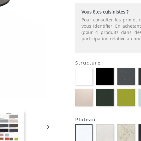
Vous êtes cuisinistes ?
Pour consulter les prix e
vous identifier. En acheta
(pour 4 produits dans des
participation relative au n
Structure
EP91-
EP01
EP
BLANC
-
-
NOIR
GR
EP81-
EP60
EP
SABLE
-
-
VERT
VE
MOUSSE
AN
Plateau

STRATIFIE
STR
STRATIFIE
HP93
HP
HP90
-
-
-