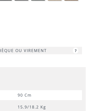
RBRE
MARBRE
ARPAS
GRIS
CHÊNE
NOYER
NOIR
SAMAS
LUNE
CHÈQUE OU VIREMENT
?
90 Cm
15.9/18.2 Kg