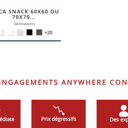
CA SNACK 60X60 OU
70X70...
Déclinaisons
STRATIFIE
EP91-
STRATIFIE
EP01
EP72
+20
HP90
BLANC
HP93
-
-
-
-
NOIR
GRAPHITE
BLANC
CRAIE
 ENGAGEMENTS ANYWHERE CON
Prix dégressifs
édiate
Des exp