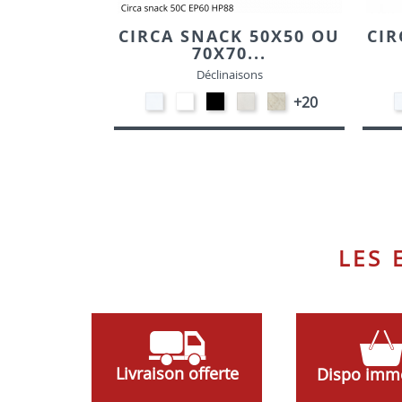
CIRCA SNACK 50X50 OU
CIR
70X70...
Déclinaisons
STRATIFIE
EP91-
EP01
STRATIFIE
STRATIFIE
+20
HP90
BLANC
-
HP93
HP98
-
NOIR
-
-
BLANC
CRAIE
MARBRE
LES
Livraison offerte
Dispo imm