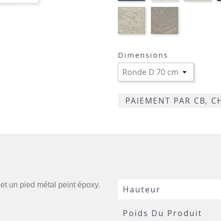
CRAIE
MA
BLANC
STRATIFIE
STRATIFIE
HP96
HP76
-
-
TIVOLI
MARBRE
GREIGE
LUGANO
Dimensions
TRAVERTIN
PAIEMENT PAR CB, 
 et un pied métal peint époxy.
Hauteur
Poids Du Produit