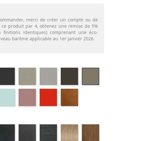
t commander, merci de créer un compte ou de
nt ce produit par 4, obtenez une remise de 5%
 finitions identiques) comprenant une éco-
ouveau barème applicable au 1er Janvier 2026.
72
EP79
EP75
EP12
EP88
EP87
-
-
-
-
-
APHITE
ANTHRACITE
IMITATION
IMITATION
BRUN
TAUPE
INOX
ALUMINIUM
69
EP59
EP30
EP39
EP23
-
-
-
-
RT
BLEU
ROSE
ROUGE
BRIQUE
IS
ATIFIE
STRATIFIE
STRATIFIE
STRATIFIE
STRATIFIE
STRATIFIE
98
HP06
HP07
HP03
HP81
HP88
-
-
-
-
-