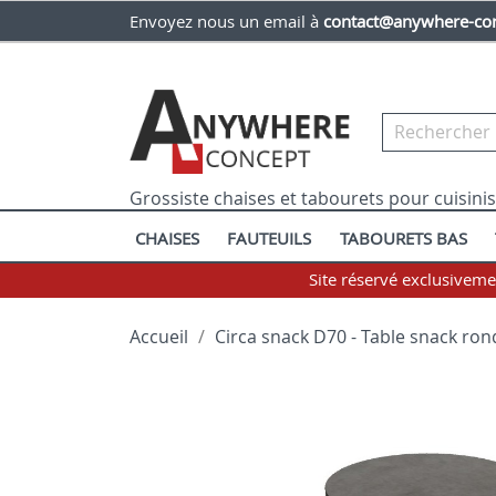
Envoyez nous un email à
contact@anywhere-con
Grossiste chaises et tabourets pour cuisini
CHAISES
FAUTEUILS
TABOURETS BAS
Site réservé exclusivem
Accueil
Circa snack D70 - Table snack rond