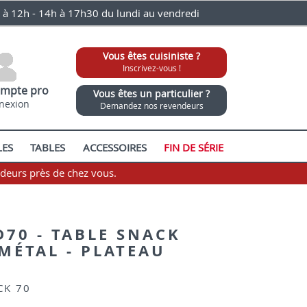
0 à 12h - 14h à 17h30 du lundi au vendredi
Vous êtes cuisiniste ?
Inscrivez-vous !
mpte pro
Vous êtes un particulier ?
nexion
Demandez nos revendeurs
LES
TABLES
ACCESSOIRES
FIN DE SÉRIE
ndeurs près de chez vous.
D70 - TABLE SNACK
 MÉTAL - PLATEAU
CK 70