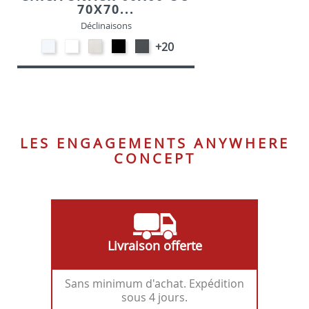
70X70...
Déclinaisons
STRATIFIE
EP91-
STRATIFIE
EP01
EP72
+20
HP90
BLANC
HP93
-
-
-
-
NOIR
GRAPHITE
BLANC
CRAIE
LES ENGAGEMENTS ANYWHERE
CONCEPT
Livraison offerte
Sans minimum d'achat. Expédition
sous 4 jours.