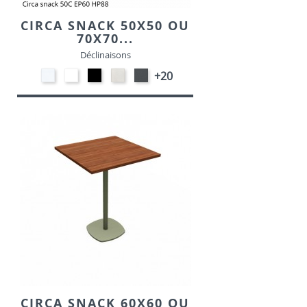
CIRCA SNACK 50X50 OU
70X70...
Déclinaisons
STRATIFIE
EP91-
EP01
STRATIFIE
EP72
+20
HP90
BLANC
-
HP93
-
-
NOIR
-
GRAPHITE
BLANC
CRAIE
CIRCA SNACK 60X60 OU