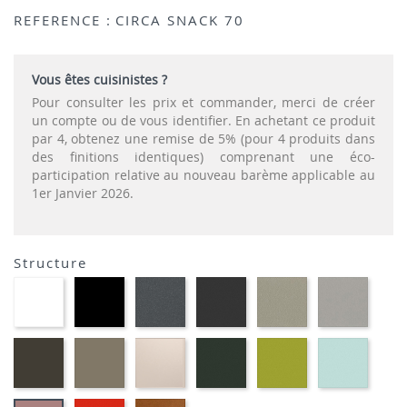
REFERENCE :
CIRCA SNACK 70
Vous êtes cuisinistes ?
Pour consulter les prix et commander, merci de créer
un compte ou de vous identifier. En achetant ce produit
par 4, obtenez une remise de 5% (pour 4 produits dans
des finitions identiques) comprenant une éco-
participation relative au nouveau barème applicable au
1er Janvier 2026.
Structure
EP91-
EP01
EP72
EP79
EP75
EP12
BLANC
-
-
-
-
-
NOIR
GRAPHITE
ANTHRACITE
IMITATION
IMITA
INOX
ALUMI
EP88
EP87
EP81-
EP60
EP69
EP59
-
-
SABLE
-
-
-
BRUN
TAUPE
VERT
VERT
BLEU
MOUSSE
ANIS