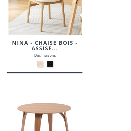
NINA - CHAISE BOIS -
ASSISE...
Déclinaisons
24-
24-
Beige
Noir
-
-
Tissu
Tissu