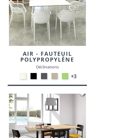
AIR - FAUTEUIL
POLYPROPYLÈNE
Déclinaisons
Polypropylène
Polypropylène
Polypropylène
Polypropylène
Polypropylène
+3
-
-
-
-
-
Blanc
Noir
Gris
Taupe
Vert
foncé
tropical