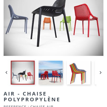


AIR - CHAISE
POLYPROPYLÈNE
REFERENCE :
CHAISE AIR