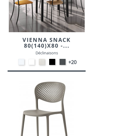
VIENNA SNACK
80(140)X80 -...
Déclinaisons
STRATIFIE
EP91-
STRATIFIE
EP01
EP72
+20
HP90
BLANC
HP93
-
-
-
-
NOIR
GRAPHITE
BLANC
CRAIE