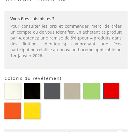
Vous êtes cuisinistes ?
Pour consulter les prix et commander, merci de créer
un compte ou de vous identifier. En achetant ce produit
par 4, obtenez une remise de 5% (pour 4 produits dans
des finitions identiques) comprenant une éco-
participation relative au nouveau barème applicable au
1er Janvier 2026.
Coloris du revêtement
Polypropylène
Polypropylène
Polypropylène
Polypropylène
Polypropylène
Polypr
-
-
-
-
-
-
Blanc
Noir
Gris
Taupe
Vert
Rouge
foncé
tropical
Polypropylène
Polypropylène
-
-
Orange
Jaune