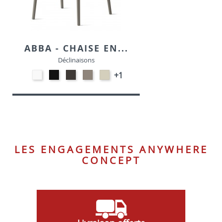
ABBA - CHAISE EN...
Déclinaisons
Polypropylène
Polypropylène
Polypropylène
Polypropylène
Polypropylène
+1
-
-
-
-
-
Blanc
Noir
Terre
Taupe
Chanvre
P94
P15
opaque
P900
opaque
P56P
P151
LES ENGAGEMENTS ANYWHERE
CONCEPT