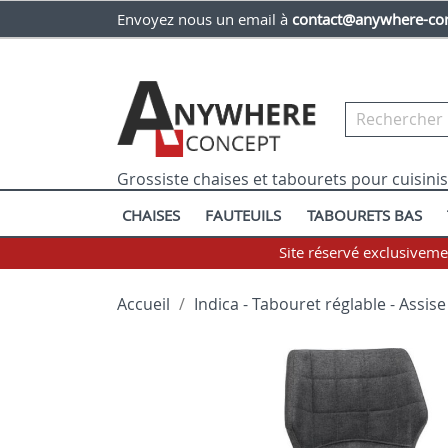
Envoyez nous un email à
contact@anywhere-con
Grossiste chaises et tabourets pour cuisini
CHAISES
FAUTEUILS
TABOURETS BAS
Site réservé exclusivem
Accueil
Indica - Tabouret réglable - Assise