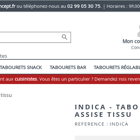
cept.fr
ou téléphonez-nous au
02 99 05 30 75
. | Horaires : 9h3

Mon co
Con
stes
TABOURETS SNACK
TABOURETS BAR
TABOURETS RÉGLAB
ent aux
cuisinistes
. Vous êtes un particulier ? Demandez nos reve
 tissu
INDICA - TAB
ASSISE TISSU
REFERENCE :
INDICA