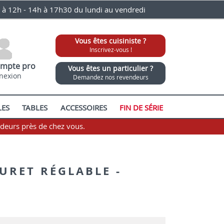
0 à 12h - 14h à 17h30 du lundi au vendredi
Vous êtes cuisiniste ?
Inscrivez-vous !
mpte pro
Vous êtes un particulier ?
nexion
Demandez nos revendeurs
LES
TABLES
ACCESSOIRES
FIN DE SÉRIE
ndeurs près de chez vous.
OURET RÉGLABLE -