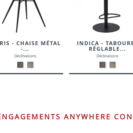
RIS - CHAISE MÉTAL
INDICA - TABOUR
-...
RÉGLABLE...
Déclinaisons
Déclinaisons
NOIR
GRIS
NOIR
GRIS
MAT
MAT
MAT
MAT
PATINE-
PATINE-
PATINE-
PATINE-
SIMILI
SIMILI
SIMILI
SIMILI
 ENGAGEMENTS ANYWHERE CON