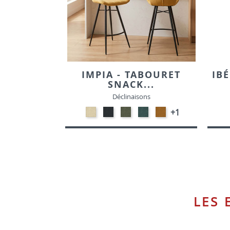
IMPIA - TABOURET
IBÉ
SNACK...
Déclinaisons
NATURAL-
ANTHRACITE-
VERT
PETROL-
GOLD
+1
VELOURS
VELOURS
HUNTER-
VELOURS
-
VELOURS
VELOURS
LES