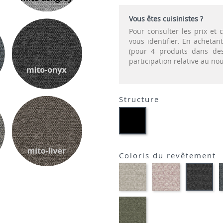
Vous êtes cuisinistes ?
Pour consulter les prix e
vous identifier. En acheta
(pour 4 produits dans des
participation relative au n
Structure
Métal
Noir
Coloris du revêtement
MITO-
MITO-
MI
NATURAL
PALE
ON
9793
97901
97
MITO-
GREEN
9462