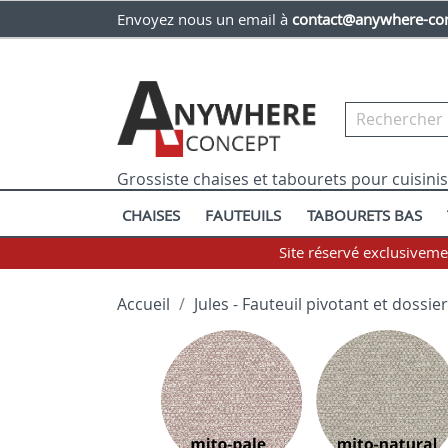
Envoyez nous un email à
contact@anywhere-con
Grossiste chaises et tabourets pour cuisini
CHAISES
FAUTEUILS
TABOURETS BAS
Site réservé exclusivem
Accueil
Jules - Fauteuil pivotant et dossier