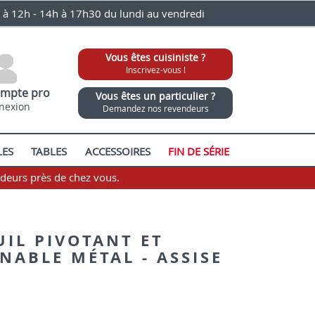
0 à 12h - 14h à 17h30 du lundi au vendredi
Vous êtes cuisiniste ?
Inscrivez-vous !
mpte pro
Vous êtes un particulier ?
nexion
Demandez nos revendeurs
LES
TABLES
ACCESSOIRES
FIN DE SÉRIE
ndeurs près de chez vous.
UIL PIVOTANT ET
NABLE MÉTAL - ASSISE