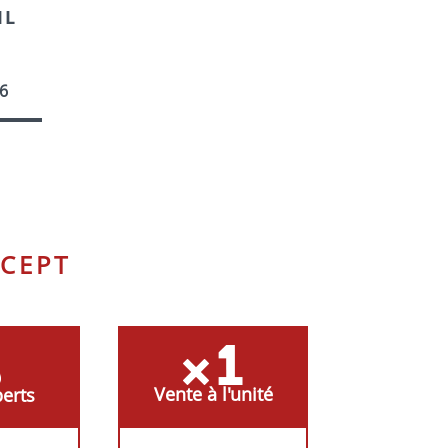
IL
EL-
6
EAM
2
CEPT
Vente à l'unité
erts