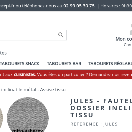
cept.fr
ou téléphonez-nous au
02 99 05 30 75
. | Horaires : 9h3

Mon co
Con
stes
TABOURETS SNACK
TABOURETS BAR
TABOURETS RÉGLAB
ent aux
cuisinistes
. Vous êtes un particulier ? Demandez nos reve
 inclinable métal - Assise tissu
JULES - FAUTE
DOSSIER INCLI
TISSU
REFERENCE :
JULES