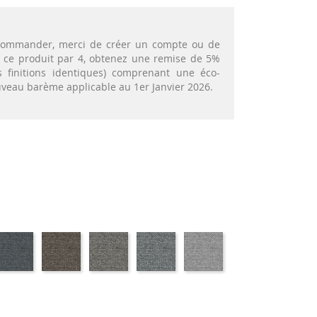
t commander, merci de créer un compte ou de
nt ce produit par 4, obtenez une remise de 5%
 finitions identiques) comprenant une éco-
ouveau barème applicable au 1er Janvier 2026.
MITO-
MITO-
MITO-
MITO-
MITO-
TO-
DARK
LIVER
SAGE
SLATE
ASHGREY
YX
GREY
9792
97903
97904
9794
96
97902