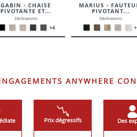
GABIN - CHAISE
MARIUS - FAUTEU
PIVOTANTE ET...
PIVOTANT...
Déclinaisons
Déclinaisons
Métal
MITO-
MITO-
MITO-
MITO-
Noir
Smoked
Naturel
Blanchi
REB
+4
+
Noir
NATURAL
PALE
ONYX
DARK
E018
E016
E017
E03
CR
9793
97901
9796
GREY
Chêne
chêne
chêne
chêne
971
97902
 ENGAGEMENTS ANYWHERE CON
Prix dégressifs
édiate
Des exp