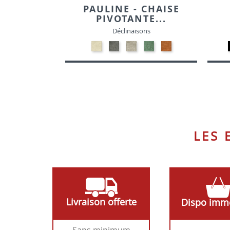
PAULINE - CHAISE
PIVOTANTE...
Déclinaisons
08-
08-
08-
08-
08-
BLANC-
ANTHRACITE-
GRIS-
VERT-
ORANGE-
TISSU
TISSU
TISSU
TISSU
TISSU
LES
Livraison offerte
Dispo imm