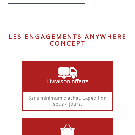
Blanc
Sable
Gris
Gris
Bleu
00
54
foncé
clair
pâle
21
14
98
LES ENGAGEMENTS ANYWHERE
CONCEPT
Livraison offerte
Sans minimum d'achat. Expédition
sous 4 jours.