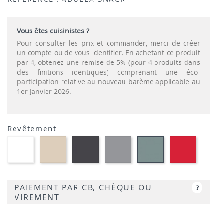
Vous êtes cuisinistes ?
Pour consulter les prix et commander, merci de créer
un compte ou de vous identifier. En achetant ce produit
par 4, obtenez une remise de 5% (pour 4 produits dans
des finitions identiques) comprenant une éco-
participation relative au nouveau barème applicable au
1er Janvier 2026.
Revêtement
Polypropylène
Polypropylène
Polypropylène
Polypropylène
Polypr
Polypropylène
-
-
-
-
-
-
Blanc
Sable
Gris
Gris
Rouge
Bleu
00
54
foncé
clair
06
pâle
21
14
98
PAIEMENT PAR CB, CHÈQUE OU
?
VIREMENT