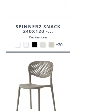
SPINNER2 SNACK
240X120 -...
Déclinaisons
EP91-
STRATIFIE
EP01
STRATIFIE
STRATIFIE
+20
BLANC
HP90
-
HP93
HP98
-
NOIR
-
-
BLANC
CRAIE
MARBRE