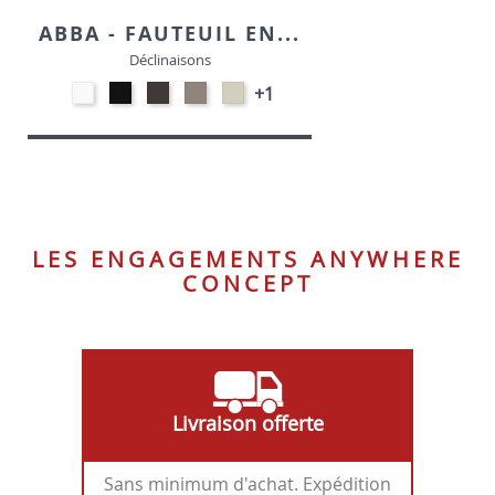
ABBA - FAUTEUIL EN...
Déclinaisons
Polypropylène
Polypropylène
Polypropylène
Polypropylène
Polypropylène
+1
-
-
-
-
-
Blanc
Noir
Terre
Taupe
Chanvre
P94
P15
opaque
P900
opaque
P56P
P151
LES ENGAGEMENTS ANYWHERE
CONCEPT
Livraison offerte
Sans minimum d'achat. Expédition