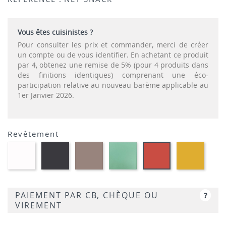
Vous êtes cuisinistes ?
Pour consulter les prix et commander, merci de créer
un compte ou de vous identifier. En achetant ce produit
par 4, obtenez une remise de 5% (pour 4 produits dans
des finitions identiques) comprenant une éco-
participation relative au nouveau barème applicable au
1er Janvier 2026.
Revêtement
Polypropylène
Polypropylène
Polypropylène
Polypropylène
Polypr
Polypropylène
-
-
-
-
-
-
Blanc
Anthracite
Taupe
Vert
Mouta
Corail
salice
PAIEMENT PAR CB, CHÈQUE OU
?
VIREMENT