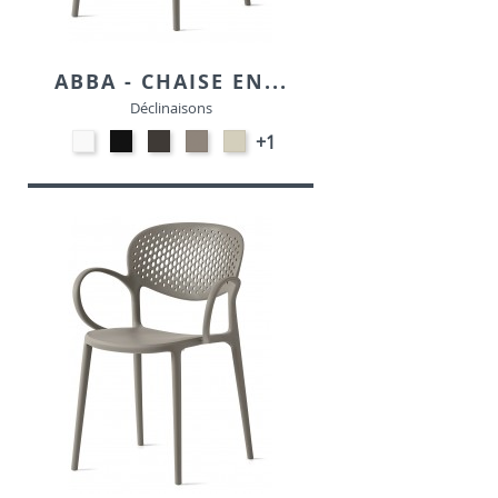
ABBA - CHAISE EN...
Déclinaisons
Polypropylène
Polypropylène
Polypropylène
Polypropylène
Polypropylène
+1
-
-
-
-
-
Blanc
Noir
Terre
Taupe
Chanvre
P94
P15
opaque
P900
opaque
P56P
P151