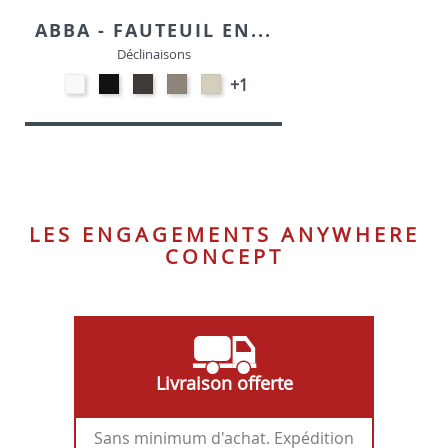
ABBA - FAUTEUIL EN...
Déclinaisons
Polypropylène
Polypropylène
Polypropylène
Polypropylène
Polypropylène
+1
-
-
-
-
-
Blanc
Noir
Terre
Taupe
Chanvre
P94
P15
opaque
P900
opaque
P56P
P151
LES ENGAGEMENTS ANYWHERE
CONCEPT
Livraison offerte
Sans minimum d'achat. Expédition