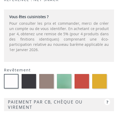
Vous êtes cuisinistes ?
Pour consulter les prix et commander, merci de créer
un compte ou de vous identifier. En achetant ce produit
par 4, obtenez une remise de 5% (pour 4 produits dans
des finitions identiques) comprenant une éco-
participation relative au nouveau barème applicable au
1er Janvier 2026.
Revêtement
Polypropylène
Polypropylène
Polypropylène
Polypropylène
Polypr
Polypropylène
-
-
-
-
-
-
Anthracite
Taupe
Vert
Corail
Mouta
Blanc
salice
PAIEMENT PAR CB, CHÈQUE OU
?
VIREMENT