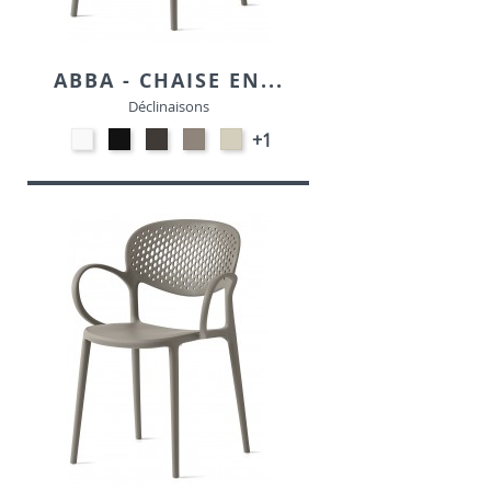
ABBA - CHAISE EN...
Déclinaisons
Polypropylène
Polypropylène
Polypropylène
Polypropylène
Polypropylène
+1
-
-
-
-
-
Blanc
Noir
Terre
Taupe
Chanvre
P94
P15
opaque
P900
opaque
P56P
P151