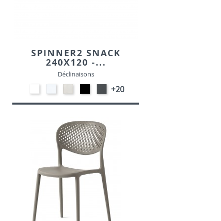
SPINNER2 SNACK
240X120 -...
Déclinaisons
EP91-
STRATIFIE
STRATIFIE
EP01
EP72
+20
BLANC
HP90
HP93
-
-
-
-
NOIR
GRAPHITE
BLANC
CRAIE