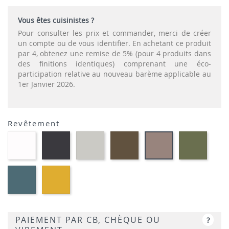
Vous êtes cuisinistes ?
Pour consulter les prix et commander, merci de créer
un compte ou de vous identifier. En achetant ce produit
par 4, obtenez une remise de 5% (pour 4 produits dans
des finitions identiques) comprenant une éco-
participation relative au nouveau barème applicable au
1er Janvier 2026.
Revêtement
Polypropylène
Polypropylène
Polypropylène
Polypropylène
Polypr
Polypropylène
-
-
-
-
-
-
Blanc
Anthracite
Gris
Tabac
Vert
Taupe
clair
Agave
Polypropylène
Polypropylène
-
-
Bleu
Moutarde
Ottanio
PAIEMENT PAR CB, CHÈQUE OU
?