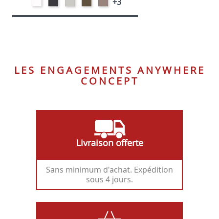
Polypropylène
Polypropylène
Polypropylène
Polypropylène
Polypropylène
+3
-
-
-
-
-
Blanc
Anthracite
Gris
Tabac
Taupe
clair
LES ENGAGEMENTS ANYWHERE
CONCEPT
Livraison offerte
Sans minimum d'achat. Expédition
sous 4 jours.