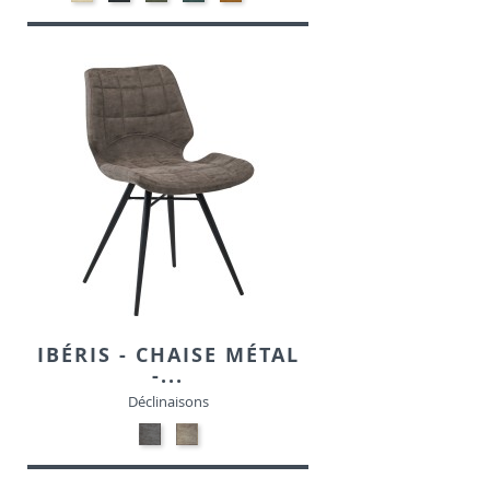
VELOURS
VELOURS
HUNTER-
VELOURS
-
VELOURS
VELOURS
IBÉRIS - CHAISE MÉTAL
-...
Déclinaisons
NOIR
GRIS
MAT
MAT
PATINE-
PATINE-