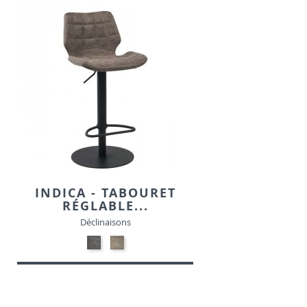
SIMILI
SIMILI
INDICA - TABOURET
RÉGLABLE...
Déclinaisons
NOIR
GRIS
MAT
MAT
PATINE-
PATINE-
SIMILI
SIMILI