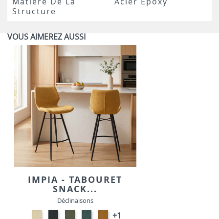
Matière De La
Acier Époxy
Structure
VOUS AIMEREZ AUSSI
IMPIA - TABOURET
SNACK...
Déclinaisons
NATURAL-
ANTHRACITE-
VERT
PETROL-
GOLD
+1