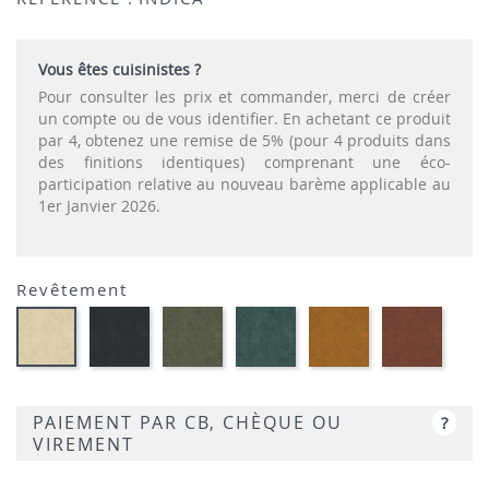
Vous êtes cuisinistes ?
Pour consulter les prix et commander, merci de créer
un compte ou de vous identifier. En achetant ce produit
par 4, obtenez une remise de 5% (pour 4 produits dans
des finitions identiques) comprenant une éco-
participation relative au nouveau barème applicable au
1er Janvier 2026.
Revêtement
ANTHRACITE-
VERT
PETROL-
GOLD
BRIQU
NATURAL-
VELOURS
HUNTER-
VELOURS
-
VELOU
VELOURS
VELOURS
VELOURS
PAIEMENT PAR CB, CHÈQUE OU
?
VIREMENT