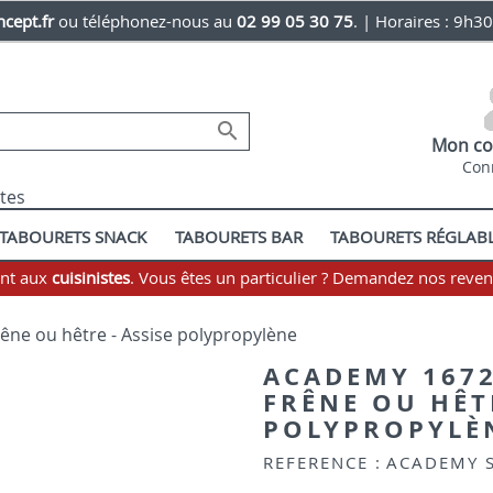
cept.fr
ou téléphonez-nous au
02 99 05 30 75
. | Horaires : 9h3

Mon co
Con
stes
TABOURETS SNACK
TABOURETS BAR
TABOURETS RÉGLAB
ent aux
cuisinistes
. Vous êtes un particulier ? Demandez nos reve
êne ou hêtre - Assise polypropylène
ACADEMY 1672
FRÊNE OU HÊTR
POLYPROPYLÈ
REFERENCE :
ACADEMY 