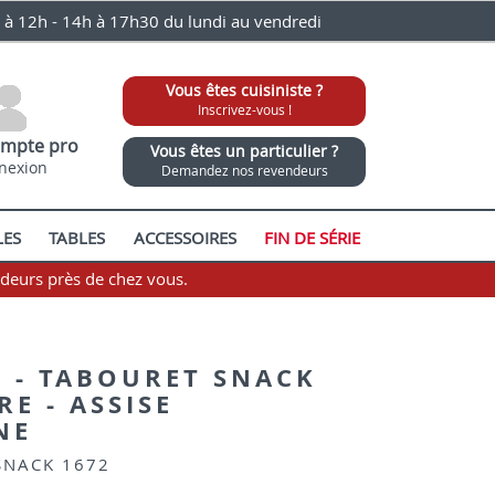
0 à 12h - 14h à 17h30 du lundi au vendredi
Vous êtes cuisiniste ?
Inscrivez-vous !
mpte pro
Vous êtes un particulier ?
nexion
Demandez nos revendeurs
LES
TABLES
ACCESSOIRES
FIN DE SÉRIE
ndeurs près de chez vous.
 - TABOURET SNACK
E - ASSISE
NE
SNACK 1672