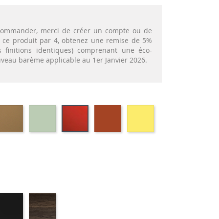
t commander, merci de créer un compte ou de
nt ce produit par 4, obtenez une remise de 5%
 finitions identiques) comprenant une éco-
ouveau barème applicable au 1er Janvier 2026.
e
ypropylène
Polypropylène
Polypropylène
Polypropylène
Polypropylène
Polypropylène
-
-
-
-
-
ège
Nougat
Vert
Safran
Citron
Rouge
00
P328
thym
P7L
opaque
P3L
P8L
P9L
êne
Frêne
Frêne
urel
laqué
smoke
noir
-