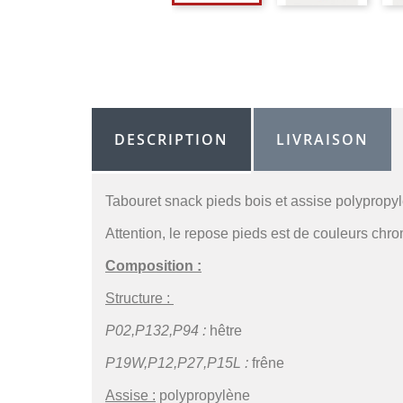
DESCRIPTION
LIVRAISON
Tabouret snack pieds bois et assise polypropy
Attention, le repose pieds est de couleurs chro
Composition :
Structure :
P02,P132,P94 :
hêtre
P19W,P12,P27,P15L :
frêne
Assise :
polypropylène