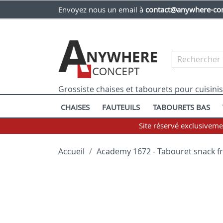
Envoyez nous un email à
contact@anywhere-con
Grossiste chaises et tabourets pour cuisini
CHAISES
FAUTEUILS
TABOURETS BAS
Site réservé exclusivem
Accueil
Academy 1672 - Tabouret snack fr