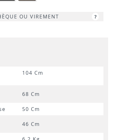
9W
opaque
P12
-
CHÈQUE OU VIREMENT
?
P15L
104 Cm
68 Cm
se
50 Cm
46 Cm
6,2 Kg