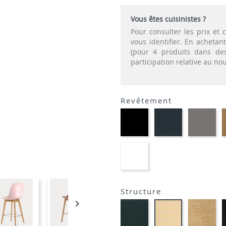
Vous êtes cuisinistes ?
Pour consulter les prix e
vous identifier. En acheta
(pour 4 produits dans des
participation relative au n
Revêtement
Polypropylène
Polypropylèn
Pol
-
-
-
Noir
Gris
Gr
P15
P16
P9
Polypropylène
-
Blanc
Optique
Opaque
Structure
P94

Hêtre
Ch
Hêtre
graphite
nat
blanchi
P132
-
-