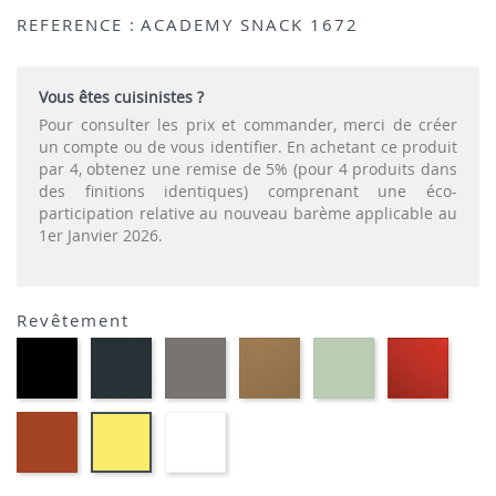
REFERENCE :
ACADEMY SNACK 1672
Vous êtes cuisinistes ?
Pour consulter les prix et commander, merci de créer
un compte ou de vous identifier. En achetant ce produit
par 4, obtenez une remise de 5% (pour 4 produits dans
des finitions identiques) comprenant une éco-
participation relative au nouveau barème applicable au
1er Janvier 2026.
Revêtement
Polypropylène
Polypropylène
Polypropylène
Polypropylène
Polypropylène
Polypr
-
-
-
-
-
-
Noir
Gris
Grège
Nougat
Vert
Rouge
P15
P16
P900
P328
thym
P3L
Polypropylène
Polypropylène
Polypropylène
P8L
-
-
-
Safran
Blanc
Citron
P7L
Optique
opaque