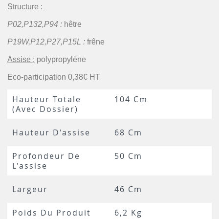
Structure :
P02,P132,P94 :
hêtre
P19W,P12,P27,P15L :
frêne
Assise :
polypropylène
Eco-participation 0,38€ HT
Hauteur Totale
104 Cm
(avec Dossier)
Hauteur D'assise
68 Cm
Profondeur De
50 Cm
L'assise
Largeur
46 Cm
Poids Du Produit
6,2 Kg