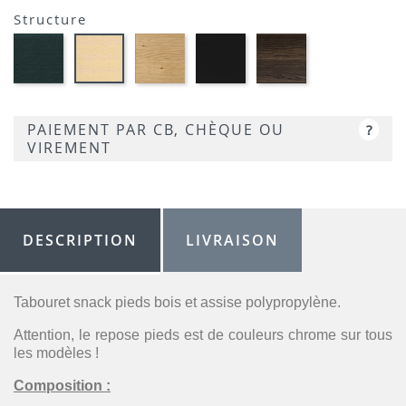
Opaque
P9L
Structure
P94
Hêtre
Chêne
Frêne
Frêne
Hêtre
graphite
naturel
laqué
smoke
blanchi
P132
-
noir
-
-
P19W
opaque
P12
P02
-
PAIEMENT PAR CB, CHÈQUE OU
?
P15L
VIREMENT
DESCRIPTION
LIVRAISON
Tabouret snack pieds bois et assise polypropylène.
Attention, le repose pieds est de couleurs chrome sur tous
les modèles !
Composition :