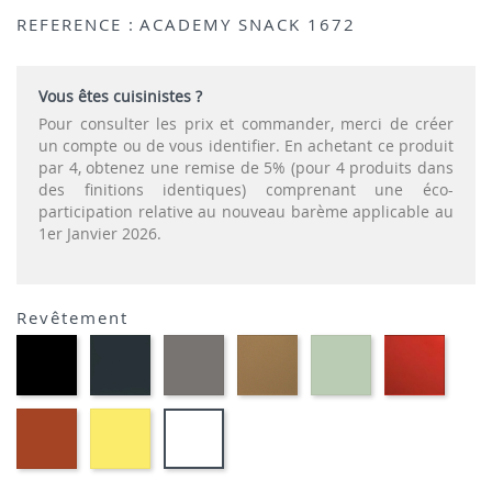
REFERENCE :
ACADEMY SNACK 1672
Vous êtes cuisinistes ?
Pour consulter les prix et commander, merci de créer
un compte ou de vous identifier. En achetant ce produit
par 4, obtenez une remise de 5% (pour 4 produits dans
des finitions identiques) comprenant une éco-
participation relative au nouveau barème applicable au
1er Janvier 2026.
Revêtement
Polypropylène
Polypropylène
Polypropylène
Polypropylène
Polypropylène
Polypr
-
-
-
-
-
-
Noir
Gris
Grège
Nougat
Vert
Rouge
P15
P16
P900
P328
thym
P3L
Polypropylène
Polypropylène
Polypropylène
P8L
-
-
-
Safran
Citron
Blanc
P7L
opaque
Optique