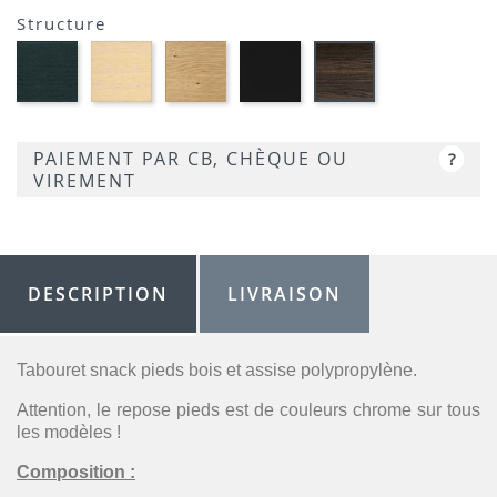
P9L
Opaque
Structure
P94
Hêtre
Hêtre
Chêne
Frêne
Frêne
graphite
blanchi
naturel
laqué
smoke
P132
-
-
noir
-
P02
P19W
opaque
P12
-
PAIEMENT PAR CB, CHÈQUE OU
?
P15L
VIREMENT
DESCRIPTION
LIVRAISON
Tabouret snack pieds bois et assise polypropylène.
Attention, le repose pieds est de couleurs chrome sur tous
les modèles !
Composition :