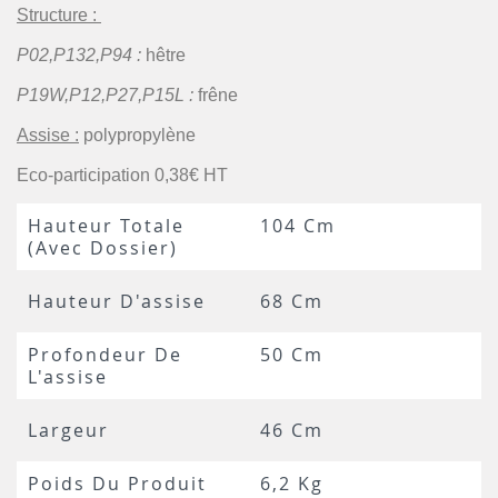
Structure :
P02,P132,P94 :
hêtre
P19W,P12,P27,P15L :
frêne
Assise :
polypropylène
Eco-participation 0,38€ HT
Hauteur Totale
104 Cm
(avec Dossier)
Hauteur D'assise
68 Cm
Profondeur De
50 Cm
L'assise
Largeur
46 Cm
Poids Du Produit
6,2 Kg