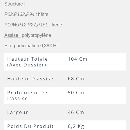
Structure :
P02,P132,P94 :
hêtre
P19W,P12,P27,P15L :
frêne
Assise :
polypropylène
Eco-participation 0,38€ HT
Hauteur Totale
104 Cm
(avec Dossier)
Hauteur D'assise
68 Cm
Profondeur De
50 Cm
L'assise
Largeur
46 Cm
Poids Du Produit
6,2 Kg