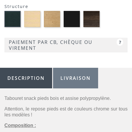
P9L
Opaque
Structure
P94
Hêtre
Chêne
Frêne
Frêne
Hêtre
blanchi
naturel
laqué
smoke
graphite
-
-
noir
-
P132
P02
P19W
opaque
P12
-
PAIEMENT PAR CB, CHÈQUE OU
?
P15L
VIREMENT
DESCRIPTION
LIVRAISON
Tabouret snack pieds bois et assise polypropylène.
Attention, le repose pieds est de couleurs chrome sur tous
les modèles !
Composition :