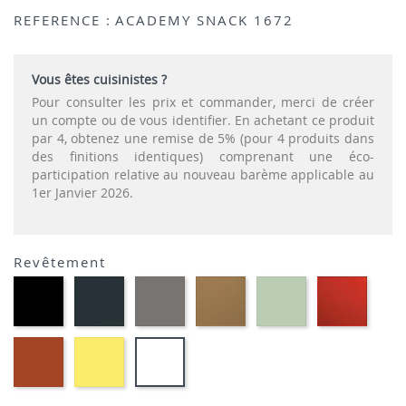
REFERENCE :
ACADEMY SNACK 1672
Vous êtes cuisinistes ?
Pour consulter les prix et commander, merci de créer
un compte ou de vous identifier. En achetant ce produit
par 4, obtenez une remise de 5% (pour 4 produits dans
des finitions identiques) comprenant une éco-
participation relative au nouveau barème applicable au
1er Janvier 2026.
Revêtement
Polypropylène
Polypropylène
Polypropylène
Polypropylène
Polypropylène
Polypr
-
-
-
-
-
-
Noir
Gris
Grège
Nougat
Vert
Rouge
P15
P16
P900
P328
thym
P3L
Polypropylène
Polypropylène
Polypropylène
P8L
-
-
-
Safran
Citron
Blanc
P7L
opaque
Optique