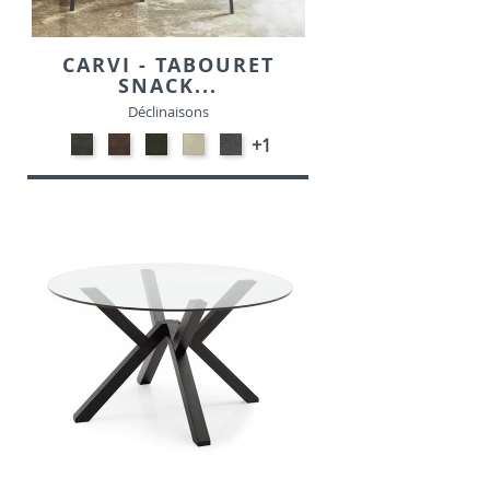
CARVI - TABOURET
SNACK...
Déclinaisons
Gris
Marron
Vert
Beige
Gris
+1
MF11-
MF10-
MF09-
BELF23-
foncé
SUEDINE
Suedine
Suedine
Tissu
Belf-
39-
Tissu