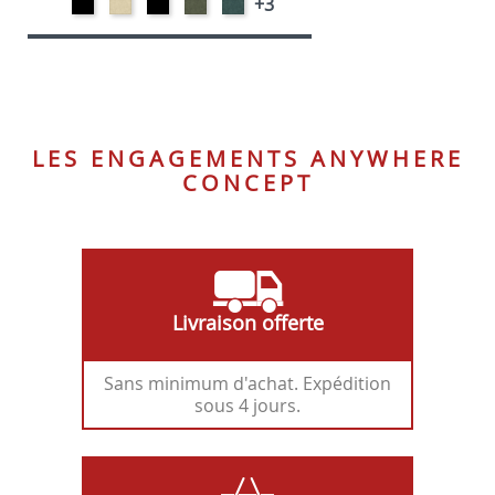
Métal
NATURAL-
ANTHRACITE-
VERT
PETROL-
+3
Noir
VELOURS
VELOURS
HUNTER-
VELOURS
VELOURS
LES ENGAGEMENTS ANYWHERE
CONCEPT
Livraison offerte
Sans minimum d'achat. Expédition
sous 4 jours.