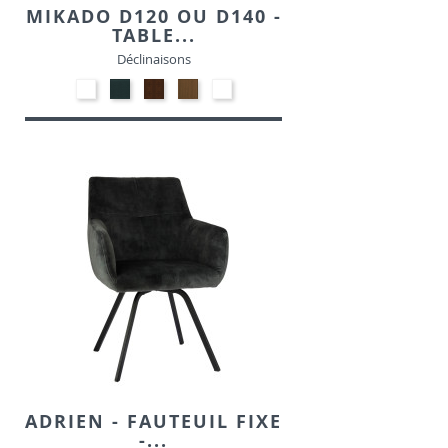
MIKADO D120 OU D140 -
TABLE...
Déclinaisons
Verre
Hêtre
Hêtre
Hêtre
Hêtre
trempé
graphite
wengé
teinte
laqué
P132
-
noyer
blanc
P128
-
optique
P201
-
P94
ADRIEN - FAUTEUIL FIXE
-...