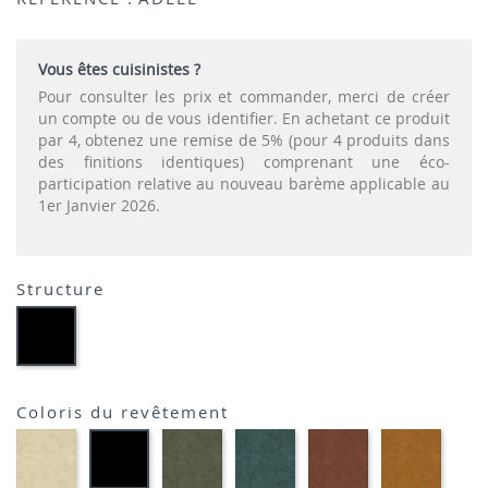
Vous êtes cuisinistes ?
Pour consulter les prix et commander, merci de créer
un compte ou de vous identifier. En achetant ce produit
par 4, obtenez une remise de 5% (pour 4 produits dans
des finitions identiques) comprenant une éco-
participation relative au nouveau barème applicable au
1er Janvier 2026.
Structure
Métal
Noir
Coloris du revêtement
NATURAL-
VERT
PETROL-
BRIQUE-
GOLD-
ANTHRACITE-
VELOURS
HUNTER-
VELOURS
VELOURS
VELOU
VELOURS
VELOURS