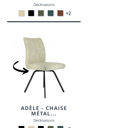
Déclinaisons
NATURAL-
ANTHRACITE-
VERT
PETROL-
BRIQUE-
+2
VELOURS
VELOURS
HUNTER-
VELOURS
VELOURS
VELOURS
ADÈLE - CHAISE
MÉTAL...
Déclinaisons